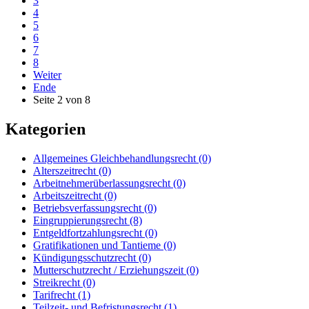
3
4
5
6
7
8
Weiter
Ende
Seite 2 von 8
Kategorien
Allgemeines Gleichbehandlungsrecht
(0)
Alterszeitrecht
(0)
Arbeitnehmerüberlassungsrecht
(0)
Arbeitszeitrecht
(0)
Betriebsverfassungsrecht
(0)
Eingruppierungsrecht
(8)
Entgeldfortzahlungsrecht
(0)
Gratifikationen und Tantieme
(0)
Kündigungsschutzrecht
(0)
Mutterschutzrecht / Erziehungszeit
(0)
Streikrecht
(0)
Tarifrecht
(1)
Teilzeit- und Befristungsrecht
(1)