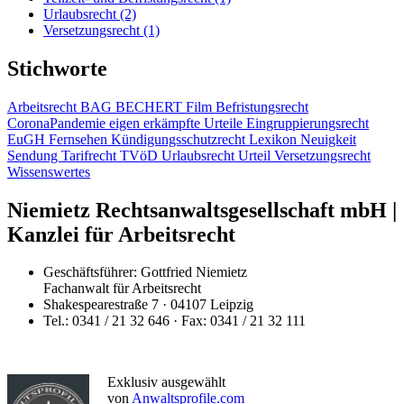
Urlaubsrecht
(2)
Versetzungsrecht
(1)
Stichworte
Arbeitsrecht
BAG
BECHERT Film
Befristungsrecht
CoronaPandemie
eigen erkämpfte Urteile
Eingruppierungsrecht
EuGH
Fernsehen
Kündigungsschutzrecht
Lexikon
Neuigkeit
Sendung
Tarifrecht
TVöD
Urlaubsrecht
Urteil
Versetzungsrecht
Wissenswertes
Niemietz Rechtsanwaltsgesellschaft mbH |
Kanzlei für Arbeitsrecht
Geschäftsführer: Gottfried Niemietz
Fachanwalt für Arbeitsrecht
Shakespearestraße 7 · 04107 Leipzig
Tel.: 0341 / 21 32 646 · Fax: 0341 / 21 32 111
Exklusiv ausgewählt
von
Anwaltsprofile.com